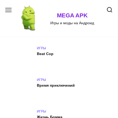
Перейти
к
MEGA APK
содержанию
Игры и моды на Андроид
ИГРЫ
Beat Cop
ИГРЫ
Время приключений
ИГРЫ
Жизнь Бомжа