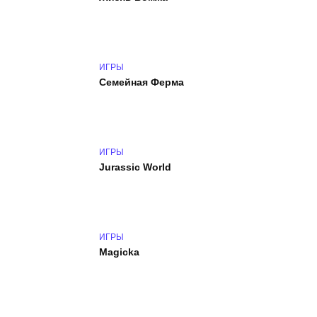
ИГРЫ
Семейная Ферма
ИГРЫ
Jurassic World
ИГРЫ
Magicka