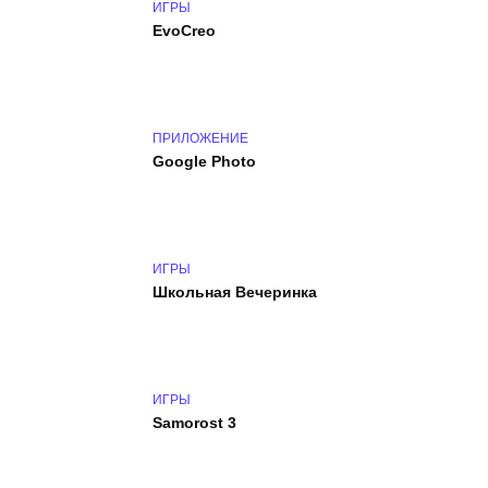
ИГРЫ
EvoCreo
ПРИЛОЖЕНИЕ
Google Photo
ИГРЫ
Школьная Вечеринка
ИГРЫ
Samorost 3